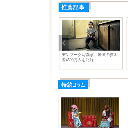
国人女性が8つ子を出産 「ス
デンマーク写真家、米国の貧困
パーお母さん」に
者4500万人を記録