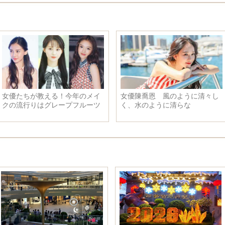
女優たちが教える！今年のメイ
女優陳喬恩 風のように清々し
クの流行りはグレープフルーツ
く、水のように清らな
色