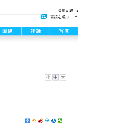
金曜日 20
42
国 際
評 論
写 真
小
中
大