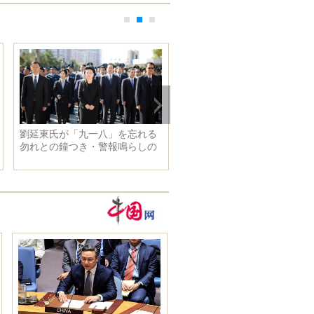
劉延東氏が「九一八」を忘れる
中国人メッカ巡礼者、巡礼終
勿れとの鐘つき・警報鳴らしの
帰国の途に
儀式に出席し、講話する