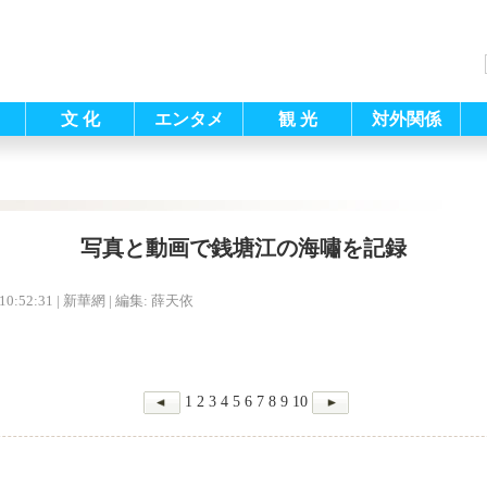
文 化
エンタメ
観 光
対外関係
写真と動画で銭塘江の海嘯を記録
10:52:31
| 新華網 |
編集: 薛天依
1
2
3
4
5
6
7
8
9
10