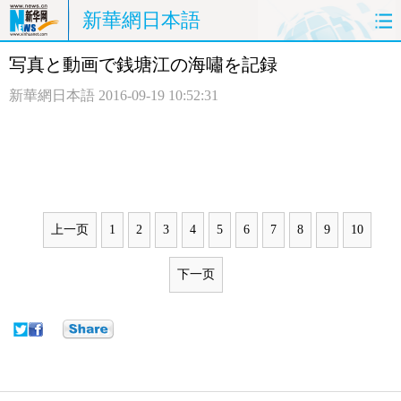
新華網日本語
写真と動画で銭塘江の海嘯を記録
ホームページ
政治
経済
新華網日本語
2016-09-19 10:52:31
社会
文化
エンタメ
観光
評論
写真
中日対訳
上一页
1
2
3
4
5
6
7
8
9
10
下一页