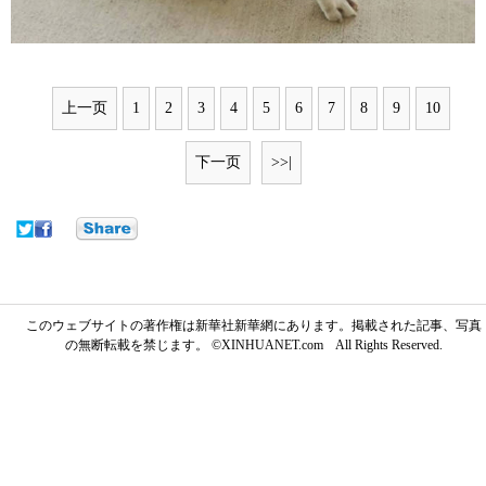
上一页
1
2
3
4
5
6
7
8
9
10
下一页
>>|
このウェブサイトの著作権は新華社新華網にあります。掲載された記事、写真
の無断転載を禁じます。 ©XINHUANET.com All Rights Reserved.