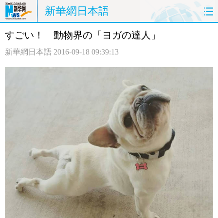
新華網日本語
すごい！ 動物界の「ヨガの達人」
ホームページ
政治
経済
新華網日本語
2016-09-18 09:39:13
社会
文化
エンタメ
観光
評論
写真
中日対訳