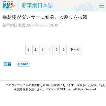
新華網日本語
張慧雯がダンサーに変身、股割りを披露
ホームページ
政治
経済
新華網日本語
2016-09-08 06:59:38
社会
文化
エンタメ
観光
評論
写真
1
2
3
4
5
6
下一页
中日対訳
このウェブサイトの著作権は新華社新華網にあります。掲載された記事、写真
の無断転載を禁じます。 ©XINHUANET.com All Rights Reserved.