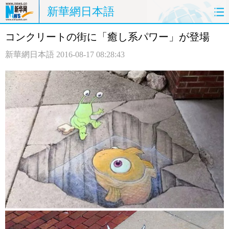
新華網日本語
コンクリートの街に「癒し系パワー」が登場
ホームページ
政治
経済
新華網日本語
2016-08-17 08:28:43
社会
文化
エンタメ
観光
評論
写真
中日対訳