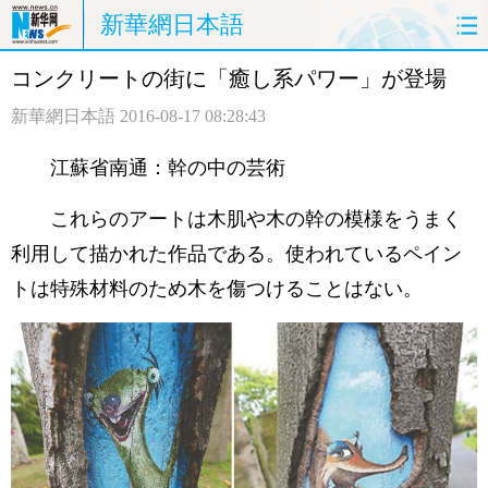
新華網日本語
コンクリートの街に「癒し系パワー」が登場
ホームページ
政治
経済
新華網日本語
2016-08-17 08:28:43
社会
文化
エンタメ
江蘇省南通：幹の中の芸術
観光
評論
写真
これらのアートは木肌や木の幹の模様をうまく
中日対訳
利用して描かれた作品である。使われているペイン
トは特殊材料のため木を傷つけることはない。