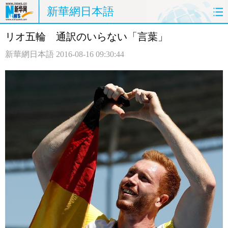
新華網日本語
リオ五輪 通訳のいらない「言葉」
ホームページ
政治
経済
新華網日本語
2016-08-16 09:30:44
社会
文化
エンタメ
観光
評論
写真
中日対訳