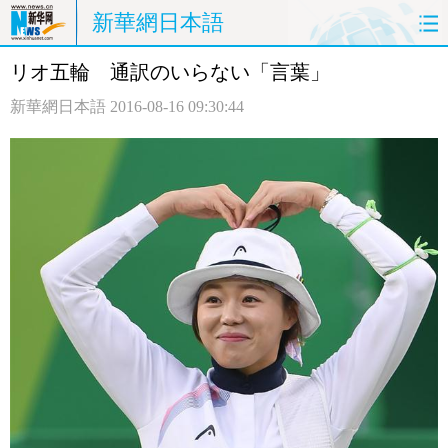
新華網日本語
リオ五輪 通訳のいらない「言葉」
ホームページ
政治
経済
新華網日本語
2016-08-16 09:30:44
社会
文化
エンタメ
観光
評論
写真
中日対訳