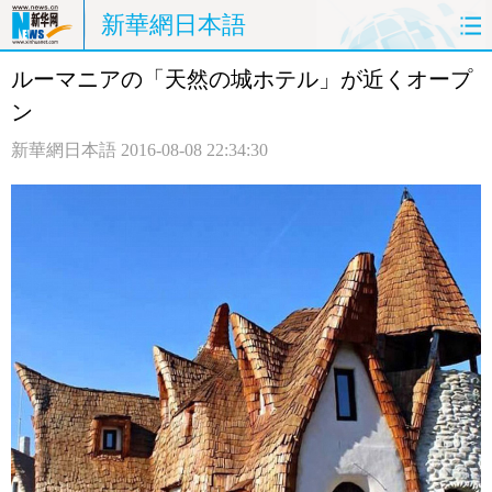
新華網日本語
ルーマニアの「天然の城ホテル」が近くオープ
ホームページ
政治
経済
ン
社会
文化
エンタメ
新華網日本語
2016-08-08 22:34:30
観光
評論
写真
中日対訳