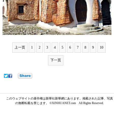
上一页
1
2
3
4
5
6
7
8
9
10
下一页
このウェブサイトの著作権は新華社新華網にあります。掲載された記事、写真
の無断転載を禁じます。 ©XINHUANET.com All Rights Reserved.