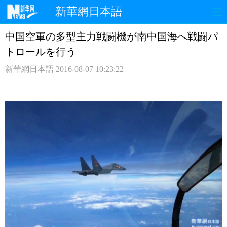
新華網日本語
中国空軍の多型主力戦闘機が南中国海へ戦闘パ
ホームページ
政治
経済
トロールを行う
社会
文化
エンタメ
新華網日本語
2016-08-07 10:23:22
観光
評論
写真
中日対訳