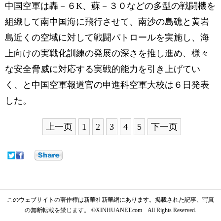
中国空軍は轟－６K、蘇－３０などの多型の戦闘機を
組織して南中国海に飛行させて、南沙の島礁と黄岩
島近くの空域に対して戦闘パトロールを実施し、海
上向けの実戦化訓練の発展の深さを推し進め、様々
な安全脅威に対応する実戦的能力を引き上げてい
く、と中国空軍報道官の申進科空軍大校は６日発表
した。
上一页
1
2
3
4
5
下一页
このウェブサイトの著作権は新華社新華網にあります。掲載された記事、写真
の無断転載を禁じます。 ©XINHUANET.com All Rights Reserved.