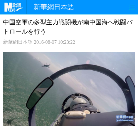
新華網日本語
中国空軍の多型主力戦闘機が南中国海へ戦闘パ
ホームページ
政治
経済
トロールを行う
社会
文化
エンタメ
新華網日本語
2016-08-07 10:23:22
観光
評論
写真
中日対訳