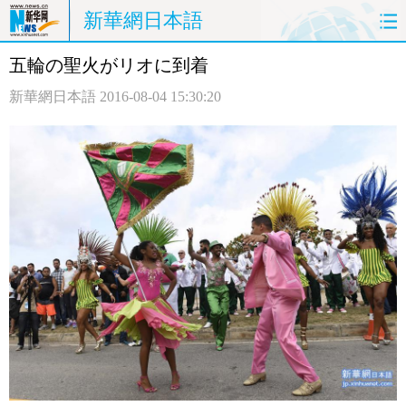
新華網日本語
五輪の聖火がリオに到着
ホームページ
政治
経済
新華網日本語
2016-08-04 15:30:20
社会
文化
エンタメ
観光
評論
写真
中日対訳