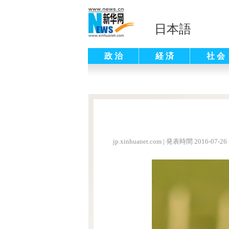
日本語
政 治
経 済
社 会
jp.xinhuanet.com
|
発表時間 2016-07-26 