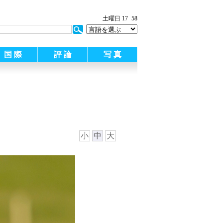
土曜日 17
58
国 際
評 論
写 真
小
中
大