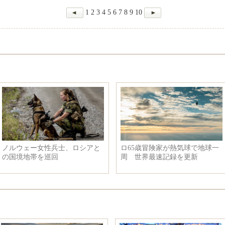
1
2
3
4
5
6
7
8
9
10
ノルウェー女性兵士、ロシアと
ロ65歳冒険家が熱気球で地球一
の国境地帯を巡回
周 世界最速記録を更新