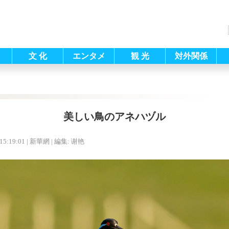
文 化
エンタメ
観 光
対外関係
美しい鳥のアネハヅル
15:19:01
| 新華網 |
編集: 谢艳