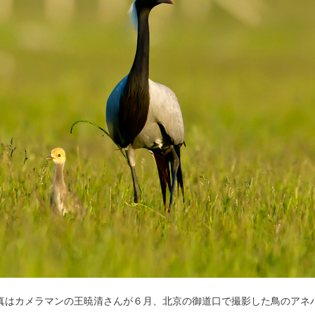
真はカメラマンの王暁清さんが６月、北京の御道口で撮影した鳥のアネ