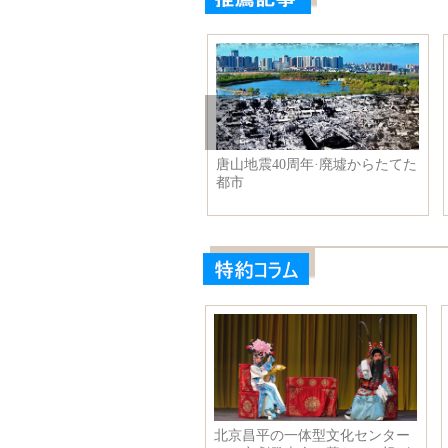
本の飯炊き仙人、「罪滅ぼ
唐山地震40周年·廃墟からたてた
」のため中国を訪問
都市