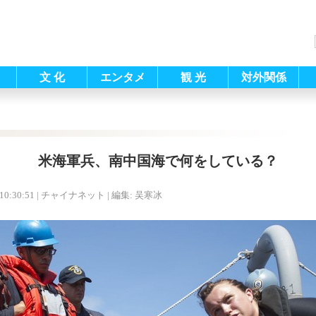
文 化
エンタメ
観 光
対外関係
米海軍兵、南中国海で何をしている？
10:30:51
| チャイナネット |
編集: 吴寒冰