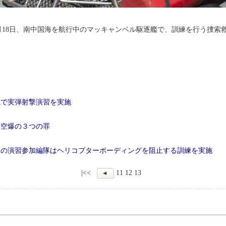
月18日、南中国海を航行中のマッキャンベル駆逐艦で、訓練を行う捜索
域で実弾射撃演習を実施
る空爆の３つの罪
中国の演習参加編隊はヘリコプターボーディングを阻止する訓練を実施
|<<
11
12
13