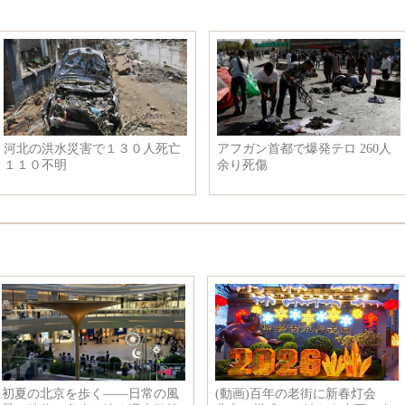
河北の洪水災害で１３０人死亡
アフガン首都で爆発テロ 260人
１１０不明
余り死傷