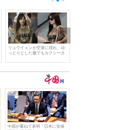
リュウイェンが空港に現れ、ゆ
劉詩詩が高めポニーテールで
っとりとした服でもセクシーさ
好いいオーラを放つ
を感じさせる