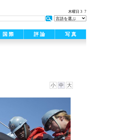
木曜日 3
7
国 際
評 論
写 真
小
中
大