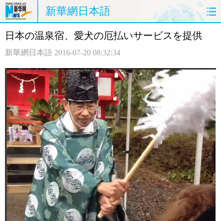
新華網日本語
日本の温泉宿、愛犬の厄払いサービスを提供
ホームページ
政治
経済
新華網日本語
2016-07-20 08:32:34
社会
文化
エンタメ
観光
評論
写真
中日対訳