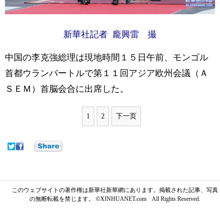
新華社記者 龐興雷 撮
中国の李克強総理は現地時間１５日午前、モンゴル
首都ウランバートルで第１１回アジア欧州会議（Ａ
ＳＥＭ）首脳会合に出席した。
1
2
下一页
このウェブサイトの著作権は新華社新華網にあります。掲載された記事、写真
の無断転載を禁じます。 ©XINHUANET.com All Rights Reserved.