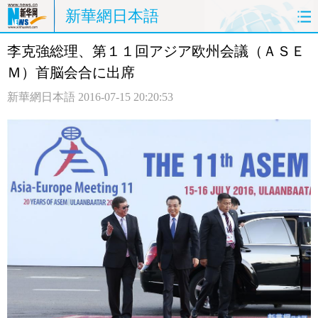
新華網日本語
李克強総理、第１１回アジア欧州会議（ＡＳＥ
ホームページ
政治
経済
Ｍ）首脳会合に出席
社会
文化
エンタメ
新華網日本語
2016-07-15 20:20:53
観光
評論
写真
中日対訳