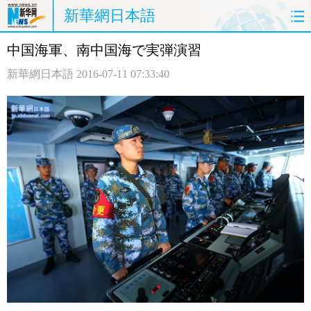
新華網日本語
中国海軍、南中国海で実弾演習
ホームページ
政治
経済
新華網日本語
2016-07-11 07:33:40
社会
文化
エンタメ
観光
評論
写真
中日対訳