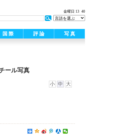
金曜日 13
40
国 際
評 論
写 真
チール写真
小
中
大