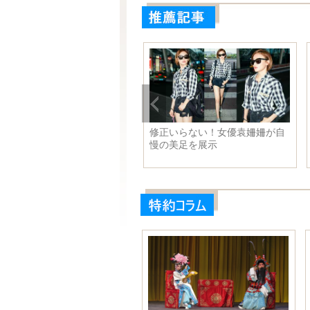
修正いらない！女優袁姍姍が自
慢の美足を展示