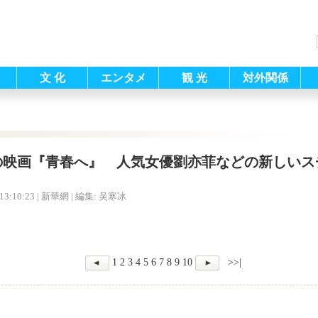
文 化
エンタメ
観 光
対外関係
の映画『青春へ』 人気女優劉亦菲などの新しいス
13:10:23
| 新華網 |
編集: 吴寒冰
1
2
3
4
5
6
7
8
9
10
>>|