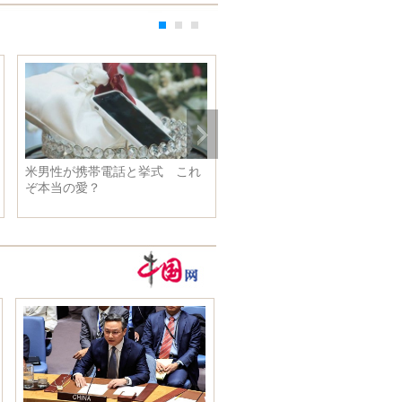
米男性が携帯電話と挙式 これ
中国医学に関する交流展開 
ぞ本当の愛？
ムパック参加の中国軍病院船