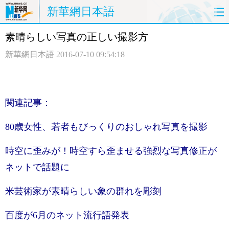
新華網日本語
素晴らしい写真の正しい撮影方
ホームページ
政治
経済
新華網日本語
2016-07-10 09:54:18
社会
文化
エンタメ
観光
評論
写真
関連記事：
中日対訳
80歳女性、若者もびっくりのおしゃれ写真を撮影
時空に歪みが！時空すら歪ませる強烈な写真修正が
ネットで話題に
米芸術家が素晴らしい象の群れを彫刻
百度が6月のネット流行語発表