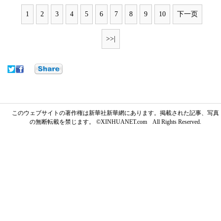
1
2
3
4
5
6
7
8
9
10
下一页
>>|
このウェブサイトの著作権は新華社新華網にあります。掲載された記事、写真
の無断転載を禁じます。 ©XINHUANET.com All Rights Reserved.