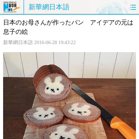
新華網日本語
日本のお母さんが作ったパン アイデアの元は
ホームページ
政治
経済
息子の絵
社会
文化
エンタメ
新華網日本語
2016-06-28 19:43:22
観光
評論
写真
中日対訳