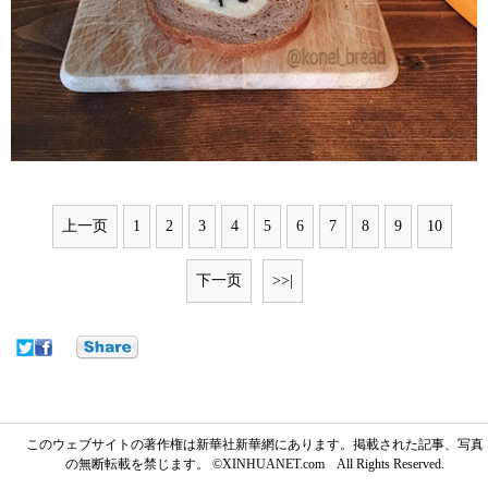
上一页
1
2
3
4
5
6
7
8
9
10
下一页
>>|
このウェブサイトの著作権は新華社新華網にあります。掲載された記事、写真
の無断転載を禁じます。 ©XINHUANET.com All Rights Reserved.