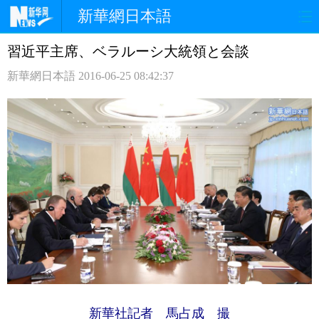
新華網日本語
習近平主席、ベラルーシ大統領と会談
ホームページ
政治
経済
新華網日本語
2016-06-25 08:42:37
社会
文化
エンタメ
観光
評論
写真
中日対訳
新華社記者 馬占成 撮