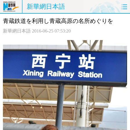
新華網日本語
青蔵鉄道を利用し青蔵高原の名所めぐりを
ホームページ
政治
経済
新華網日本語
2016-06-25 07:53:20
社会
文化
エンタメ
観光
評論
写真
中日対訳