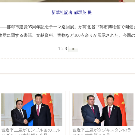
新華社記者 郝群英 撮
む——邯鄲市建党95周年記念テーマ巡回展」が河北省邯鄲市博物館で開
建党に関する書籍、文献資料、実物など100点余りが展示された。今回の
1
2
3
習近平主席がモンゴル国のエル
習近平主席がタジキスタンのラ