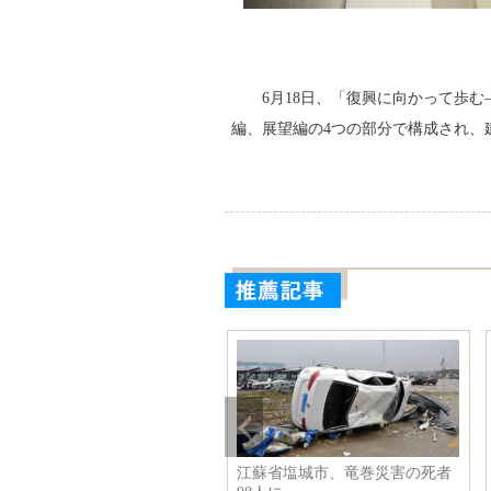
6月18日、「復興に向かって歩
編、展望編の4つの部分で構成され、
雄と烈士を追悼し、誓いを一
江蘇省塩城市、竜巻災害の死者