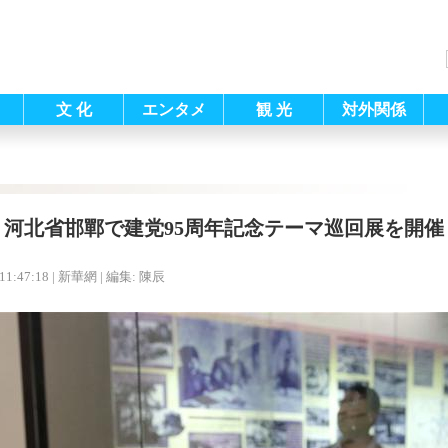
文 化
エンタメ
観 光
対外関係
河北省邯鄲で建党95周年記念テーマ巡回展を開催
11:47:18
| 新華網 |
編集: 陳辰