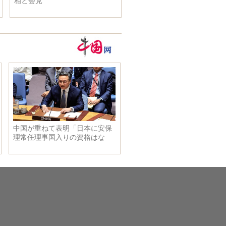
相と会見
党95周年記念述評