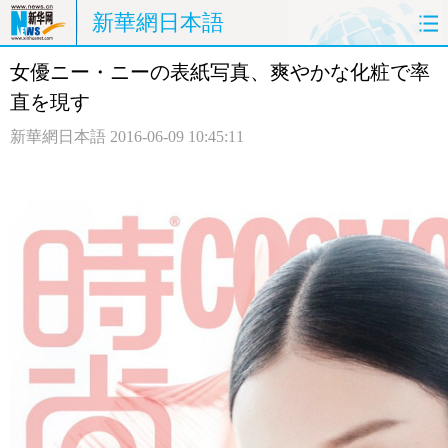
新華網日本語
女優ニー・ニーの表紙写真、爽やかな化粧で率
ホームページ
政治
経済
直を現す
社会
文化
エンタメ
新華網日本語
2016-06-09 10:45:11
観光
評論
写真
中日対訳