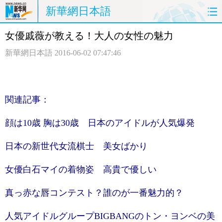
新華網日本語
女優戚薇が教える！大人の女性の魅力
ホームページ
政治
経済
新華網日本語
2016-06-02 07:47:46
社会
文化
エンタメ
観光
評論
写真
関連記事：
中日対訳
顔は10歳 胸は30歳 日本のアイドルが人気爆発
日本の新世代女流棋士 美女ばかり
女優白石マイの着物姿 高貴で優しい
真っ赤な唇コンテスト？誰のが一番魅力的？
人気アイドルグループBIGBANGのトン・ヨンベの美