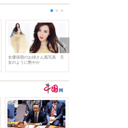
女優張萌のお姉さん風写真 天
習近平主席が黒竜江省で考察
女のように艶やか