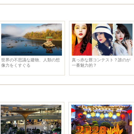
世界の不思議な建物、人類の想
真っ赤な唇コンテスト？誰のが
像力をくすぐる
一番魅力的？