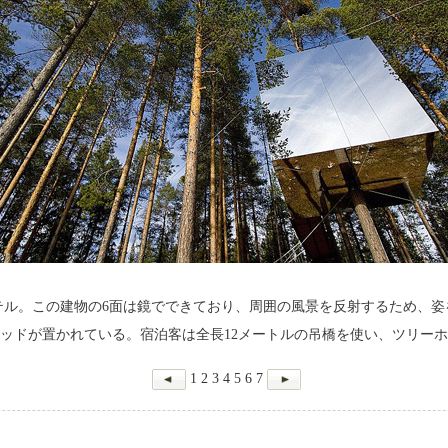
ーホテル。この建物の6面は鏡でできており、周囲の風景を反射するため、
ッドが置かれている。宿泊客は全長12メートルの吊橋を使い、ツリー
1
2
3
4
5
6
7