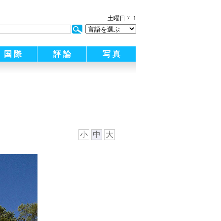
土曜日 7
1
国 際
評 論
写 真
小
中
大