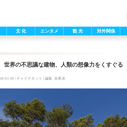
文 化
エンタメ
観 光
対外関係
世界の不思議な建物、人類の想像力をくすぐる
08:03:49
| チャイナネット |
編集: 吴寒冰