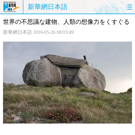
新華網日本語
世界の不思議な建物、人類の想像力をくすぐる
ホームページ
政治
経済
新華網日本語
2016-05-26 08:03:49
社会
文化
エンタメ
観光
評論
写真
中日対訳