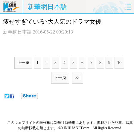
新華網日本語
痩せすぎている?大人気のドラマ女優
ホームページ
政治
経済
新華網日本語
2016-05-22 09:20:13
社会
文化
エンタメ
観光
評論
写真
上一页
1
2
3
4
5
6
7
8
9
10
中日対訳
下一页
>>|
このウェブサイトの著作権は新華社新華網にあります。掲載された記事、写真
の無断転載を禁じます。 ©XINHUANET.com All Rights Reserved.