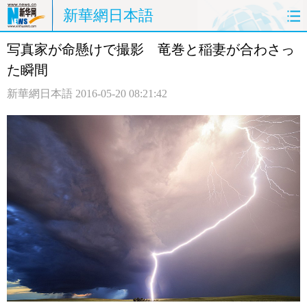
新華網日本語
写真家が命懸けで撮影 竜巻と稲妻が合わさっ
ホームページ
政治
経済
た瞬間
社会
文化
エンタメ
新華網日本語
2016-05-20 08:21:42
観光
評論
写真
中日対訳