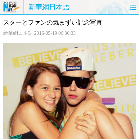
新華網日本語
スターとファンの気まずい記念写真
ホームページ
政治
経済
新華網日本語
2016-05-19 06:30:33
社会
文化
エンタメ
観光
評論
写真
中日対訳