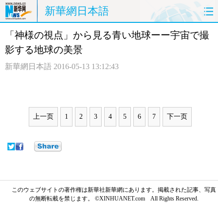
新華網日本語
「神様の視点」から見る青い地球ーー宇宙で撮
ホームページ
政治
経済
影する地球の美景
社会
文化
エンタメ
新華網日本語
2016-05-13 13:12:43
観光
評論
写真
中日対訳
上一页
1
2
3
4
5
6
7
下一页
このウェブサイトの著作権は新華社新華網にあります。掲載された記事、写真
の無断転載を禁じます。 ©XINHUANET.com All Rights Reserved.