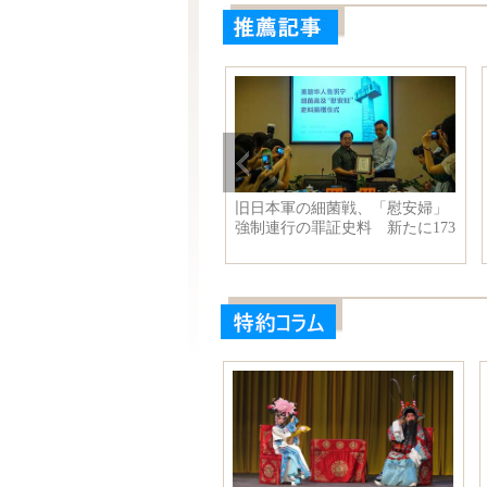
画祭に登場した中国女
旧日本軍の細菌戦、「慰安婦」
第十六
コン・リー、リー・ビ
強制連行の罪証史料 新たに173
ッショ
ど
点寄贈