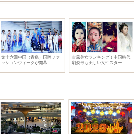
回中国（青島）国際ファ
古風美女ランキング！中国時代
李
ンウィークが開幕
劇姿最も美しい女性スター
メ