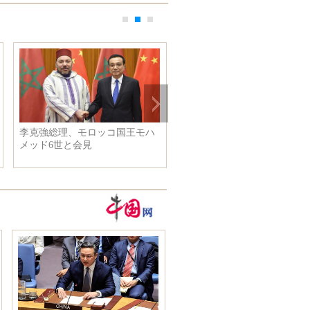
克強総理、モロッコ国王モハ
国産9万トン級半潜水艇、順調に
ッド6世と会見
ドックを離れる