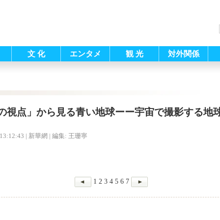
文 化
エンタメ
観 光
対外関係
の視点」から見る青い地球ーー宇宙で撮影する地
13:12:43
| 新華網 |
編集: 王珊寧
1
2
3
4
5
6
7