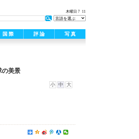
木曜日 7
11
国 際
評 論
写 真
球の美景
小
中
大