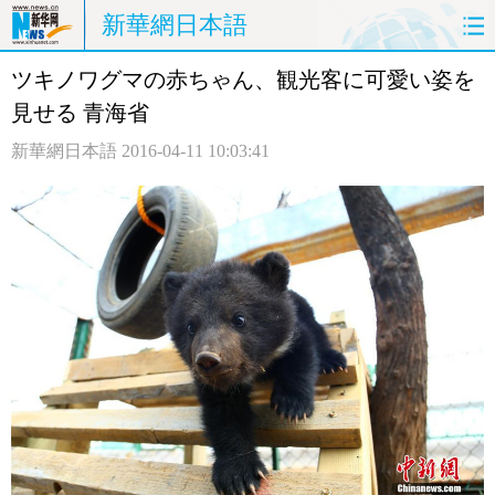
新華網日本語
ツキノワグマの赤ちゃん、観光客に可愛い姿を
ホームページ
政治
経済
見せる 青海省
社会
文化
エンタメ
新華網日本語
2016-04-11 10:03:41
観光
評論
写真
中日対訳