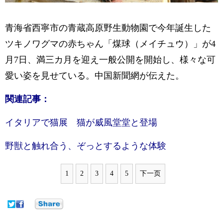
青海省西寧市の青蔵高原野生動物園で今年誕生した
ツキノワグマの赤ちゃん「煤球（メイチュウ）」が4
月7日、満三カ月を迎え一般公開を開始し、様々な可
愛い姿を見せている。中国新聞網が伝えた。
関連記事：
イタリアで猫展 猫が威風堂堂と登場
野獣と触れ合う、ぞっとするような体験
1
2
3
4
5
下一页