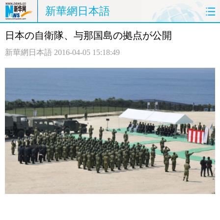
新華網日本語
日本の自衛隊、与那国島の拠点が公開
ホームページ
政治
経済
新華網日本語
2016-04-05 15:18:49
社会
文化
エンタメ
観光
評論
写真
中日対訳