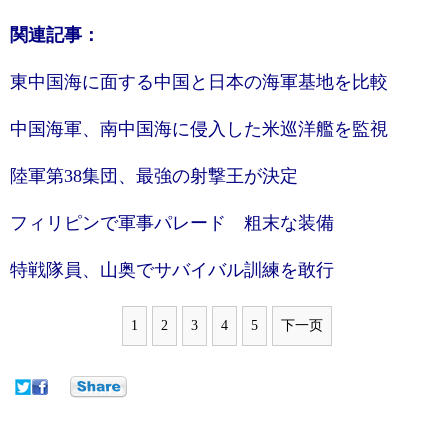
関連記事：
東中国海に面する中国と日本の海軍基地を比較
中国海軍、南中国海に侵入した米巡洋艦を監視
陸軍第38集団、最強の射撃王が決定
フィリピンで軍事パレード 粗末な装備
特戦隊員、山奥でサバイバル訓練を敢行
1
2
3
4
5
下一页