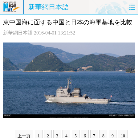
新華網日本語
東中国海に面する中国と日本の海軍基地を比較
ホームページ
政治
経済
新華網日本語
2016-04-01 13:21:52
社会
文化
エンタメ
観光
評論
写真
中日対訳
上一页
1
2
3
4
5
6
7
8
9
10