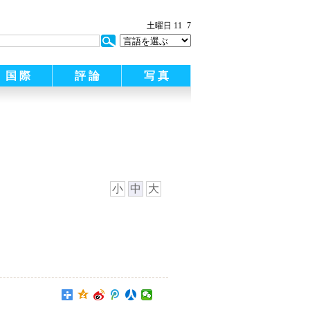
:
土曜日 11
7
国 際
評 論
写 真
小
中
大