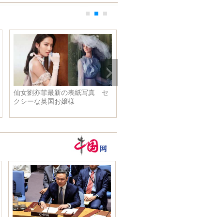
仙女劉亦菲最新の表紙写真 セ
東京で第１回深セン海外イノ
クシーな英国お嬢様
ーション人材コンテスト