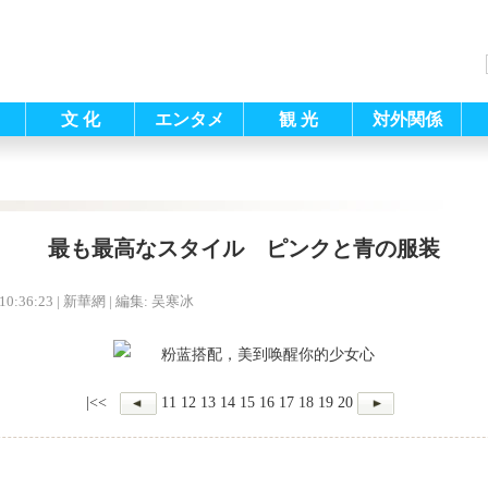
文 化
エンタメ
観 光
対外関係
最も最高なスタイル ピンクと青の服装
10:36:23
| 新華網 |
編集: 吴寒冰
|<<
11
12
13
14
15
16
17
18
19
20