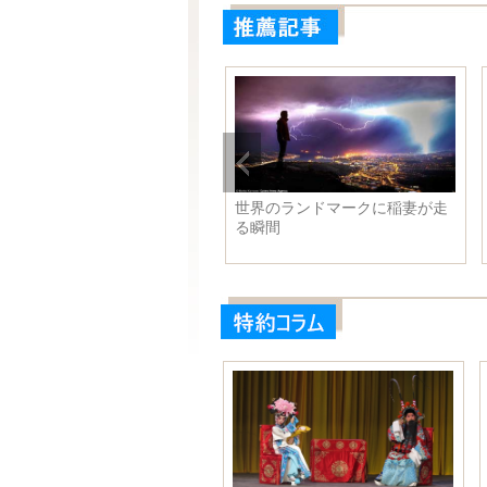
-15が空母に着艦する瞬間が公
世界のランドマークに稲妻が走
る瞬間