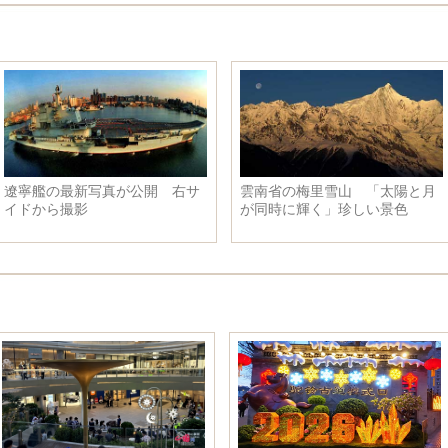
遼寧艦の最新写真が公開 右サ
雲南省の梅里雪山 「太陽と月
イドから撮影
が同時に輝く」珍しい景色