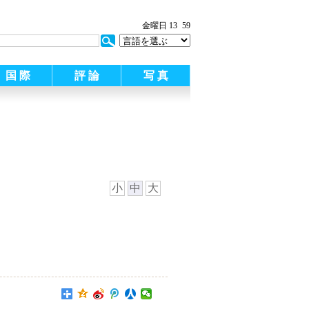
金曜日 13
59
国 際
評 論
写 真
小
中
大