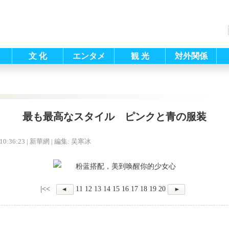
文 化
エンタメ
観 光
対外関係
最も最高なスタイル ピンクと青の服装
10:36:23
| 新華網 |
編集: 吴寒冰
|<<
11
12
13
14
15
16
17
18
19
20