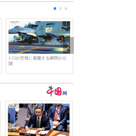
J-15が空母に着艦する瞬間が公
世界のランドマークに稲妻が
開
る瞬間