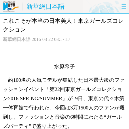
新華網日本語
これこそが本当の日本美人！東京ガールズコレ
ホームページ
政治
経済
クション
社会
文化
エンタメ
新華網日本語
2016-03-22 08:17:17
観光
評論
写真
中日対訳
水原希子
約100名の人気モデルが集結した日本最大級のファ
ッションイベント「第22回東京ガールズコレクショ
ン2016 SPRING/SUMMER」が19日、東京の代々木第
一体育館で行われた。今回は3万1500人のファンが殺
到し、ファッションと音楽の6時間にわたる“ガール
ズパーティ”で盛り上がった。