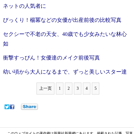
ネットの人気者に
びっくり！楊冪などの女優が出産前後の比較写真
セクシーで不老の天女、40歳でも少女みたいな林心
如
衝撃すっぴん！女優達のメイク前後写真
幼い頃から大人になるまで、ずっと美しいスター達
上一页
1
2
3
4
5
このウェブサイトの著作権は新華社新華網にあります。掲載された記事、写真