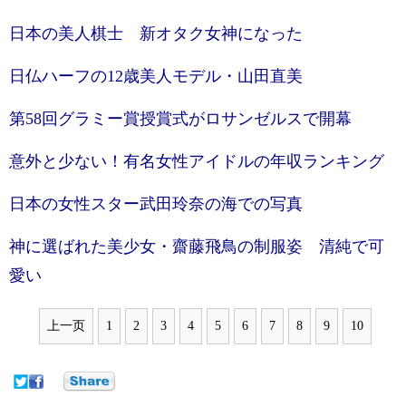
日本の美人棋士 新オタク女神になった
日仏ハーフの12歳美人モデル・山田直美
第58回グラミー賞授賞式がロサンゼルスで開幕
意外と少ない！有名女性アイドルの年収ランキング
日本の女性スター武田玲奈の海での写真
神に選ばれた美少女・齋藤飛鳥の制服姿 清純で可
愛い
上一页
1
2
3
4
5
6
7
8
9
10