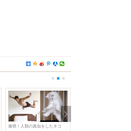
激萌！人類の真似をしたネコ
四川 数万人が「蠐蟆灯」を