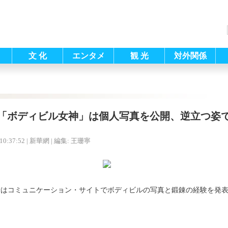
文 化
エンタメ
観 光
対外関係
「ボディビル女神」は個人写真を公開、逆立つ姿
10:37:52
| 新華網 |
編集: 王珊寧
者はコミュニケーション・サイトでボディビルの写真と鍛錬の経験を発