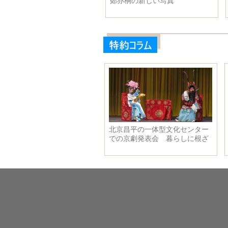
せた瞬間の写真
鄭亦桐の新しい写真