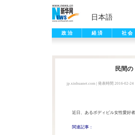
日本語
政 治
経 済
社 会
民間の
jp.xinhuanet.com
|
発表時間 2016-02-24 
近日、あるボディビル女性愛好
関連記事：