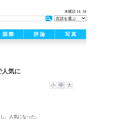
木曜日 14
34
国 際
評 論
写 真
で人気に
小
中
大
表し、人気になった。