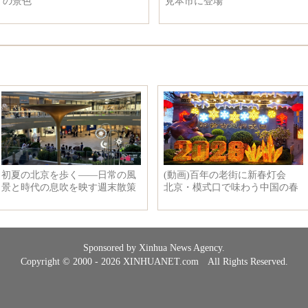
の景色
見本市に登場
Sponsored by Xinhua News Agency.
Copyright © 2000 - 2026 XINHUANET.com All Rights Reserved.