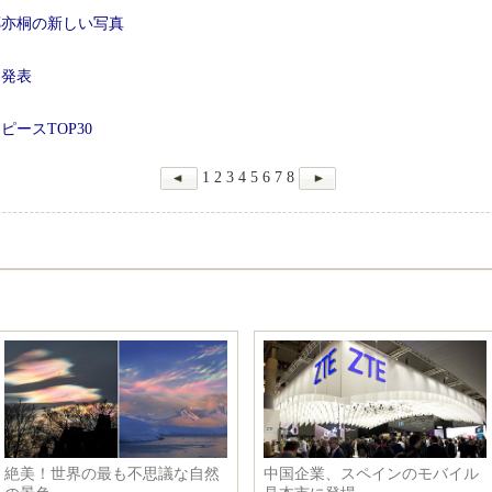
鄭亦桐の新しい写真
を発表
ピースTOP30
1
2
3
4
5
6
7
8
絶美！世界の最も不思議な自然
中国企業、スペインのモバイル