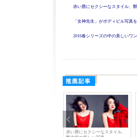
赤い唇にセクシーなスタイル、
「女神先生」がボディビル写真
2016春シリーズの中の美しいワン
メディアが発表した23の驚愕
赤い唇にセクシーなスタイル、