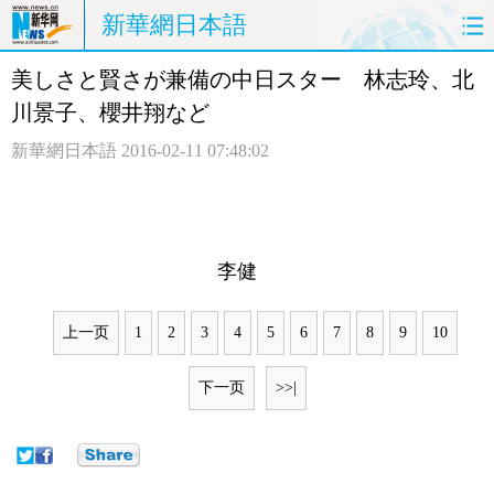
新華網日本語
美しさと賢さが兼備の中日スター 林志玲、北
ホームページ
政治
経済
川景子、櫻井翔など
社会
文化
エンタメ
新華網日本語
2016-02-11 07:48:02
観光
評論
写真
中日対訳
李健
上一页
1
2
3
4
5
6
7
8
9
10
下一页
>>|