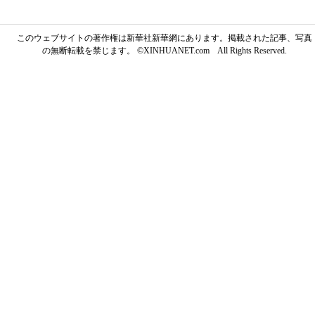
このウェブサイトの著作権は新華社新華網にあります。掲載された記事、写真
の無断転載を禁じます。 ©XINHUANET.com All Rights Reserved.