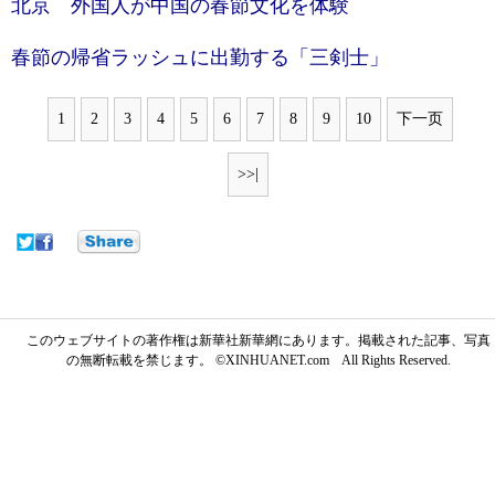
北京 外国人が中国の春節文化を体験
春節の帰省ラッシュに出勤する「三剣士」
1
2
3
4
5
6
7
8
9
10
下一页
>>|
このウェブサイトの著作権は新華社新華網にあります。掲載された記事、写真
の無断転載を禁じます。 ©XINHUANET.com All Rights Reserved.