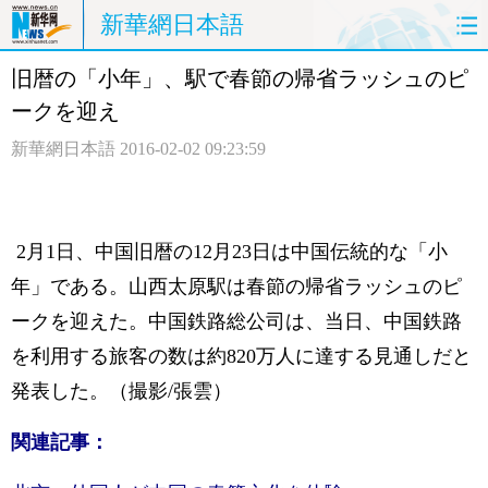
新華網日本語
旧暦の「小年」、駅で春節の帰省ラッシュのピ
ホームページ
政治
経済
ークを迎え
社会
文化
エンタメ
新華網日本語
2016-02-02 09:23:59
観光
評論
写真
中日対訳
2月1日、中国旧暦の12月23日は中国伝統的な「小
年」である。山西太原駅は春節の帰省ラッシュのピ
ークを迎えた。中国鉄路総公司は、当日、中国鉄路
を利用する旅客の数は約820万人に達する見通しだと
発表した。（撮影/張雲）
関連記事：