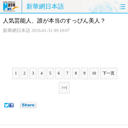
新華網日本語
人気芸能人、誰が本当のすっぴん美人？
ホームページ
政治
経済
新華網日本語
2016-01-31 09:10:07
社会
文化
エンタメ
観光
評論
写真
中日対訳
1
2
3
4
5
6
7
8
9
10
下一页
>>|