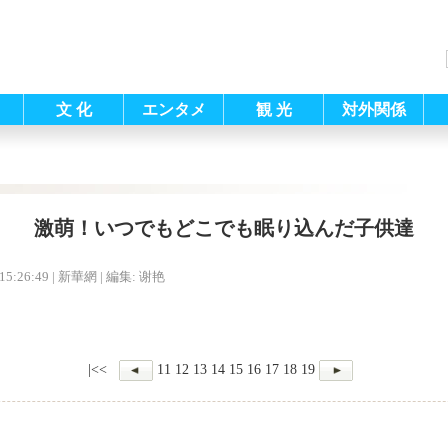
文 化
エンタメ
観 光
対外関係
激萌！いつでもどこでも眠り込んだ子供達
15:26:49
| 新華網 |
編集: 谢艳
|<<
11
12
13
14
15
16
17
18
19