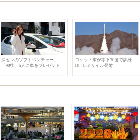
深センのソフトベンチャー、
ロケット軍が零下30度で訓練
「90後」6人に車をプレゼント
DF-15ミサイル発射