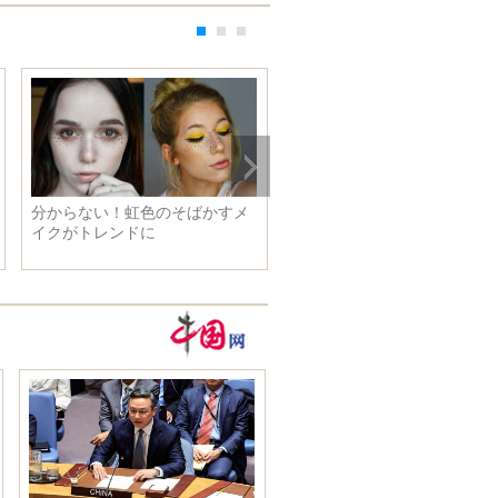
分からない！虹色のそばかすメ
フランス空母が、過激派掃討
イクがトレンドに
練に参加