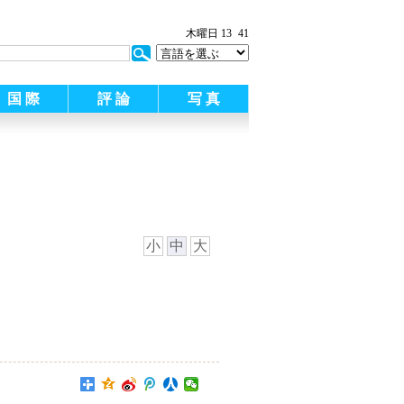
木曜日 13
41
国 際
評 論
写 真
小
中
大