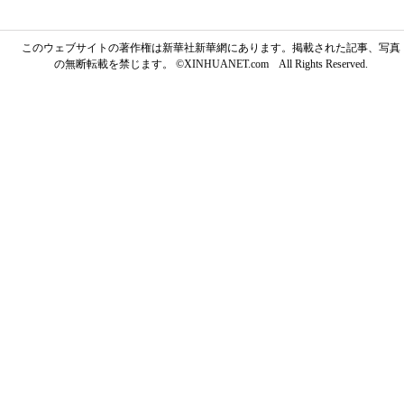
このウェブサイトの著作権は新華社新華網にあります。掲載された記事、写真
の無断転載を禁じます。 ©XINHUANET.com All Rights Reserved.