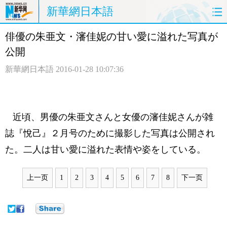
新華網日本語
俳優の朱亜文・瀋佳妮の甘い愛に溢れた写真が
ホームページ
政治
経済
公開
社会
文化
エンタメ
新華網日本語
2016-01-28 10:07:36
観光
評論
写真
中日対訳
近頃、男優の朱亜文さんと女優の瀋佳妮さんが雑
誌『悅己』２月号のために撮影した写真は公開され
た。二人は甘い愛に溢れた表情や姿をしている。
上一页
1
2
3
4
5
6
7
8
下一页