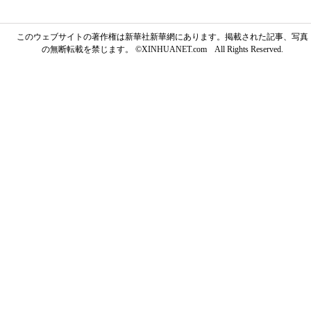
このウェブサイトの著作権は新華社新華網にあります。掲載された記事、写真
の無断転載を禁じます。 ©XINHUANET.com All Rights Reserved.