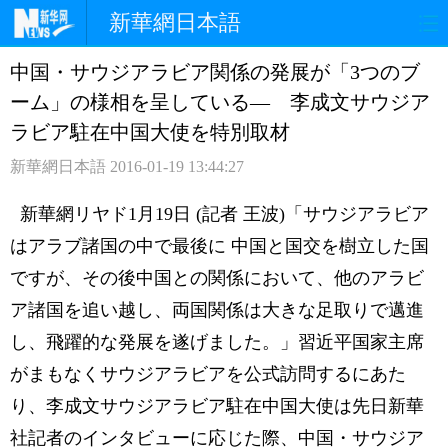
新華網日本語
中国・サウジアラビア関係の発展が「3つのブ
ホームページ
政治
経済
ーム」の様相を呈している― 李成文サウジア
社会
文化
エンタメ
ラビア駐在中国大使を特別取材
新華網日本語
2016-01-19 13:44:27
観光
評論
写真
新華網リヤド1月19日 (記者 王波)「サウジアラビア
中日対訳
はアラブ諸国の中で最後に 中国と国交を樹立した国
ですが、その後中国との関係において、他のアラビ
ア諸国を追い越し、両国関係は大きな足取りで邁進
し、飛躍的な発展を遂げました。」習近平国家主席
がまもなくサウジアラビアを公式訪問するにあた
り、李成文サウジアラビア駐在中国大使は先日新華
社記者のインタビューに応じた際、中国・サウジア