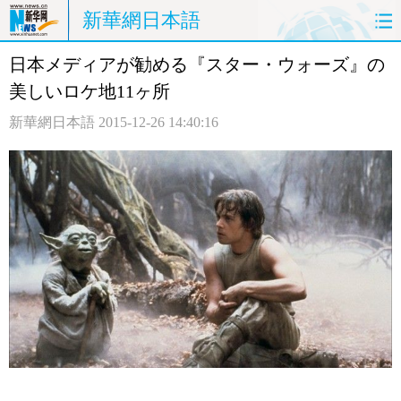
新華網日本語
日本メディアが勧める『スター・ウォーズ』の
ホームページ
政治
経済
美しいロケ地11ヶ所
社会
文化
エンタメ
新華網日本語
2015-12-26 14:40:16
観光
評論
写真
中日対訳