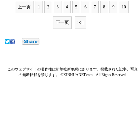
上一页
1
2
3
4
5
6
7
8
9
10
下一页
>>|
このウェブサイトの著作権は新華社新華網にあります。掲載された記事、写真
の無断転載を禁じます。 ©XINHUANET.com All Rights Reserved.