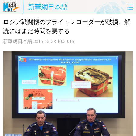
新華網日本語
ロシア戦闘機のフライトレコーダーが破損、解
ホームページ
政治
経済
読にはまだ時間を要する
社会
文化
エンタメ
新華網日本語
2015-12-23 10:29:15
観光
評論
写真
中日対訳